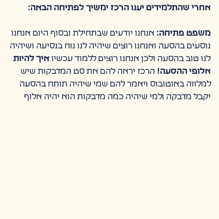
אחרי שהתלמידים יענו הרכז ימשיך לפתיחה הבאה:
משפט פתיחה:
אנחנו יודעים שבתחילת ובסוף היום אנחנו
נוסעים בהסעה ואנחנו רוצים שיהיה לנו נוח בנסיעה ושיהיה
לנו טוב בהסעה ולכן אנחנו רוצים ללמוד עכשיו
איך להיות
אלופי ההסעה!
הרכז יראה להם את סט המדבקות שיש
למלווה באוטובוס ויאמר להם שמי שיהיה תותח בהסעה
יקבל מדבקה ולמי שיהיה כמה מדבקות הוא יהיה אלוף
ההסעות!!
המדבקות מצורפות לערכה שקבלתם, יש להעביר אותם
לשימוש המלווים .
לפני שרואים את הסרטון וכדי להכניס את הילדים לשב
נאמר להם: מי שמוכן לצפות בסרטון שירים את היד.
אנחנו הולכים עכשיו לצפות בילדים שנוסעים בהסעות
בדיוק כמוכם ובדרך קורים להם כל מיני דברים והם