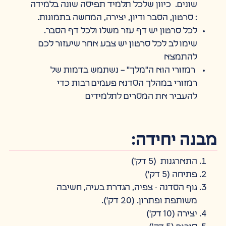
שונים. כיוון שלכל תלמיד תפיסה שונה בלמידה
: סרטון, הסבר ודיון, יצירה, המחשה בתמונות.
לכל סרטון יש דף עזר משלו ולכל דף הסבר.
שימו לב לכל סרטון יש צבע אחר שיעזור לכם
להתמצא
רמזורי הוא ה"מלך" – נשתמש בדמות של
רמזורי במהלך הסדנא פעמים רבות כדי
להעביר את המסרים לתלמידים
מבנה יחידה:
התארגנות (5 דק')
פתיחה (5 דק')
גוף הסדנה - צפיה, הגדרת בעיה, חשיבה
משותפת ופתרון. (20 דק').
יצירה (10 דק')